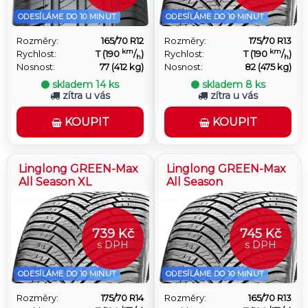
ODESÍLÁME DO 10 MINUT
ODESÍLÁME DO 10 MINUT
Rozměry:
165/70 R12
Rozměry:
175/70 R13
km
km
Rychlost:
T (190
/
)
Rychlost:
T (190
/
)
h
h
Nosnost:
77 (412 kg)
Nosnost:
82 (475 kg)
skladem
14 ks
skladem
8 ks
zítra u vás
zítra u vás
KOUPIT
KOUPIT
Linglong GREEN-Max
Linglong GREEN-Max
All Season XL
All Season
739 Kč
745 Kč
s DPH
s DPH
ODESÍLÁME DO 10 MINUT
ODESÍLÁME DO 10 MINUT
Rozměry:
175/70 R14
Rozměry:
165/70 R13