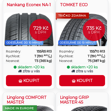
Nankang Econex NA-1
TOMKET ECO
TRIČKO ZDARMA
729 Kč
735 Kč
s DPH
s DPH
ODESÍLÁME DO 10 MINUT
ODESÍLÁME DO 10 MINUT
Rozměry:
155/65 R13
Rozměry:
155/70 R13
km
km
Rychlost:
T (190
/
)
Rychlost:
T (190
/
)
h
h
Nosnost:
73 (365 kg)
Nosnost:
75 (387 kg)
skladem
>20 ks
skladem
>20 ks
zítra u vás
zítra u vás
KOUPIT
KOUPIT
Linglong COMFORT
Linglong GRIP
MASTER
MASTER 4S
MADE IN EUROPE