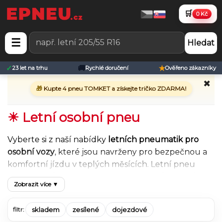
🛒
0 Kč
☰
Hledat
✓
🚚
★
23 let na trhu
Rychlé doručení
Ověřeno zákazníky
✖
🎁
Kupte 4 pneu TOMKET a získejte tričko ZDARMA!
☀ Letní osobní pneu
Vyberte si z naší nabídky
letních pneumatik pro
osobní vozy
, které jsou navrženy pro bezpečnou a
komfortní jízdu v teplých měsících. Letní pneu
poskytují
výbornou přilnavost na suché i mokré
Zobrazit více ▼
vozovce
, kratší brzdnou dráhu a stabilní chování při
vyšších rychlostech, což má zásadní vliv na
skladem
zesílené
dojezdové
filtr:
bezpečnost i jízdní komfort.