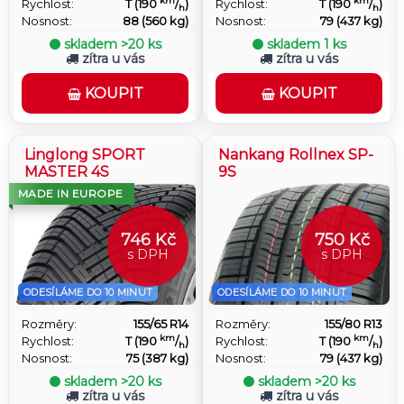
km
km
Rychlost:
T (190
/
)
Rychlost:
T (190
/
)
h
h
Nosnost:
88 (560 kg)
Nosnost:
79 (437 kg)
skladem
>20 ks
skladem
1 ks
zítra u vás
zítra u vás
KOUPIT
KOUPIT
Linglong SPORT
Nankang Rollnex SP-
MASTER 4S
9S
MADE IN EUROPE
746 Kč
750 Kč
s DPH
s DPH
ODESÍLÁME DO 10 MINUT
ODESÍLÁME DO 10 MINUT
Rozměry:
155/65 R14
Rozměry:
155/80 R13
km
km
Rychlost:
T (190
/
)
Rychlost:
T (190
/
)
h
h
Nosnost:
75 (387 kg)
Nosnost:
79 (437 kg)
skladem
>20 ks
skladem
>20 ks
zítra u vás
zítra u vás