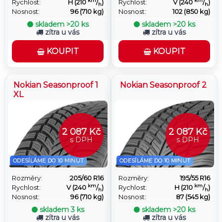
km
km
Rychlost:
H (210
/
)
Rychlost:
V (240
/
)
h
h
Nosnost:
96 (710 kg)
Nosnost:
102 (850 kg)
skladem
>20 ks
skladem
>20 ks
zítra u vás
zítra u vás
KOUPIT
KOUPIT
Nokian Seasonproof 1
Nokian Seasonproof 2
XL
2 087 Kč
2 087 Kč
s DPH
s DPH
ODESÍLÁME DO 10 MINUT
ODESÍLÁME DO 10 MINUT
Rozměry:
205/60 R16
Rozměry:
195/55 R16
km
km
Rychlost:
V (240
/
)
Rychlost:
H (210
/
)
h
h
Nosnost:
96 (710 kg)
Nosnost:
87 (545 kg)
skladem
3 ks
skladem
>20 ks
zítra u vás
zítra u vás