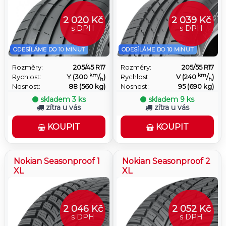
2 020 Kč
2 039 Kč
s DPH
s DPH
ODESÍLÁME DO 10 MINUT
ODESÍLÁME DO 10 MINUT
Rozměry:
205/45 R17
Rozměry:
205/55 R17
km
km
Rychlost:
Y (300
/
)
Rychlost:
V (240
/
)
h
h
Nosnost:
88 (560 kg)
Nosnost:
95 (690 kg)
skladem
3 ks
skladem
9 ks
zítra u vás
zítra u vás
KOUPIT
KOUPIT
Nokian Seasonproof 1
Nokian Seasonproof 2
XL
XL
2 046 Kč
2 052 Kč
s DPH
s DPH