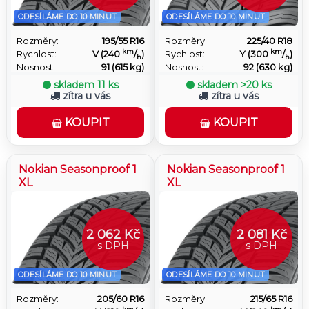
ODESÍLÁME DO 10 MINUT
ODESÍLÁME DO 10 MINUT
Rozměry:
195/55 R16
Rozměry:
225/40 R18
km
km
Rychlost:
V (240
/
)
Rychlost:
Y (300
/
)
h
h
Nosnost:
91 (615 kg)
Nosnost:
92 (630 kg)
skladem
11 ks
skladem
>20 ks
zítra u vás
zítra u vás
KOUPIT
KOUPIT
Nokian Seasonproof 1
Nokian Seasonproof 1
XL
XL
2 062 Kč
2 081 Kč
s DPH
s DPH
ODESÍLÁME DO 10 MINUT
ODESÍLÁME DO 10 MINUT
Rozměry:
205/60 R16
Rozměry:
215/65 R16