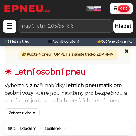
🛒
0 Kč
☰
Hledat
✓
🚚
★
23 let na trhu
Rychlé doručení
Ověřeno zákazníky
✖
🎁
Kupte 4 pneu TOMKET a získejte tričko ZDARMA!
☀ Letní osobní pneu
Vyberte si z naší nabídky
letních pneumatik pro
osobní vozy
, které jsou navrženy pro bezpečnou a
komfortní jízdu v teplých měsících. Letní pneu
poskytují
výbornou přilnavost na suché i mokré
Zobrazit více ▼
vozovce
, kratší brzdnou dráhu a stabilní chování při
vyšších rychlostech, což má zásadní vliv na
skladem
zesílené
filtr:
bezpečnost i jízdní komfort.