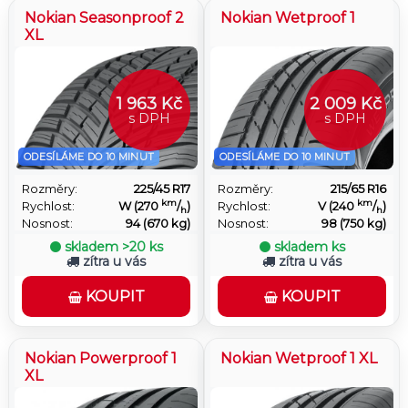
Nokian Seasonproof 2
Nokian Wetproof 1
XL
1 963 Kč
2 009 Kč
s DPH
s DPH
ODESÍLÁME DO 10 MINUT
ODESÍLÁME DO 10 MINUT
Rozměry:
225/45 R17
Rozměry:
215/65 R16
km
km
Rychlost:
W (270
/
)
Rychlost:
V (240
/
)
h
h
Nosnost:
94 (670 kg)
Nosnost:
98 (750 kg)
skladem
>20 ks
skladem
ks
zítra u vás
zítra u vás
KOUPIT
KOUPIT
Nokian Powerproof 1
Nokian Wetproof 1 XL
XL