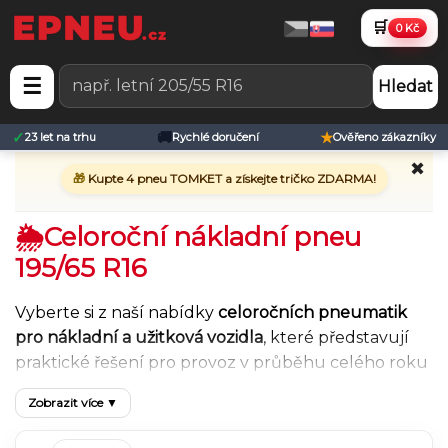
🛒
0 Kč
☰
Hledat
✓
🚚
★
23 let na trhu
Rychlé doručení
Ověřeno zákazníky
✖
🎁
Kupte 4 pneu TOMKET a získejte tričko ZDARMA!
🌦︎Celoroční nákladní pneu
195/65 R16
Vyberte si z naší nabídky
celoročních pneumatik
pro nákladní a užitková vozidla
, které představují
praktické řešení pro provoz v průběhu celého roku
bez nutnosti sezónního přezouvání. Celoroční
Zobrazit více ▼
nákladní pneu jsou navrženy tak, aby poskytovaly
vyvážené jízdní vlastnosti v různých povětrnostních