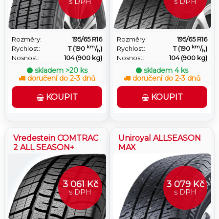
s DPH
s DPH
Rozměry:
195/65 R16
Rozměry:
195/65 R16
km
km
Rychlost:
T (190
/
)
Rychlost:
T (190
/
)
h
h
Nosnost:
104 (900 kg)
Nosnost:
104 (900 kg)
skladem
>20 ks
skladem
4 ks
doručení do 2-3 dnů
doručení do 2-3 dnů
KOUPIT
KOUPIT
Vredestein COMTRAC
Uniroyal ALLSEASON
2 ALL SEASON+
MAX
3 061 Kč
3 079 Kč
s DPH
s DPH