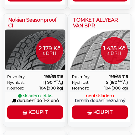
použití pro efektivní celoroční provoz.
Nokian Seasonproof
TOMKET ALLYEAR
C1
VAN 8PR
2 179 Kč
1 435 Kč
s DPH
s DPH
Rozměry:
195/65 R16
Rozměry:
195/65 R16
km
km
Rychlost:
T (190
/
)
Rychlost:
S (180
/
)
h
h
Nosnost:
104 (900 kg)
Nosnost:
104 (900 kg)
skladem
14 ks
není skladem
doručení do 1–2 dnů
termín dodání neznámý
KOUPIT
KOUPIT