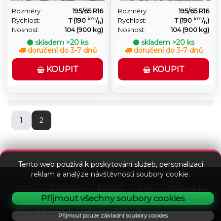
Rozměry:
195/65 R16
Rozměry:
195/65 R16
km
km
Rychlost:
T (190
/
)
Rychlost:
T (190
/
)
h
h
Nosnost:
104 (900 kg)
Nosnost:
104 (900 kg)
skladem
>20 ks
skladem
>20 ks
doručení do 3-7 dnů
doručení do 3-7 dnů
KOUPIT
KOUPIT
1
2
Tento web používá k poskytování služeb, personalizaci
reklam a analýze návštěvnosti soubory cookie.
Stav
Podmínky
Kontakt
FAQ
objednávky
Přijmout všechny soubory cookies
Copyright © 2002 - 2026 www.EPNEU.cz
Přijmout pouze základní soubory cookies
powered by VEDOS.cz