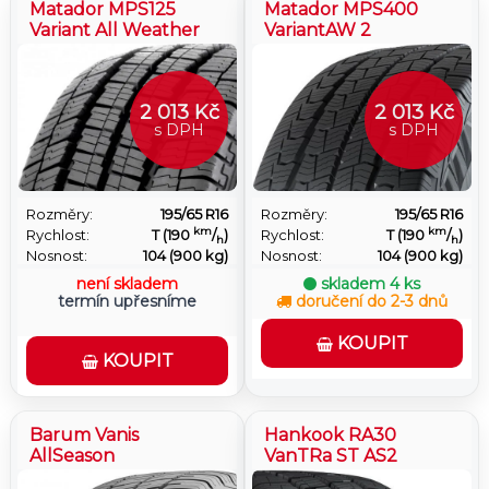
Matador MPS125
Matador MPS400
Variant All Weather
VariantAW 2
2 013 Kč
2 013 Kč
s DPH
s DPH
Rozměry:
195/65 R16
Rozměry:
195/65 R16
km
km
Rychlost:
T (190
/
)
Rychlost:
T (190
/
)
h
h
Nosnost:
104 (900 kg)
Nosnost:
104 (900 kg)
není skladem
skladem
4 ks
termín upřesníme
doručení do 2-3 dnů
KOUPIT
KOUPIT
Barum Vanis
Hankook RA30
AllSeason
VanTRa ST AS2