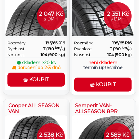
2 047 Kč
2 351 Kč
s DPH
s DPH
Rozměry:
195/65 R16
Rozměry:
195/65 R16
km
km
Rychlost:
T (190
/
)
Rychlost:
T (190
/
)
h
h
Nosnost:
104 (900 kg)
Nosnost:
104 (900 kg)
skladem
>20 ks
není skladem
doručení do 2-3 dnů
termín upřesníme
KOUPIT
KOUPIT
Cooper ALL SEASON
Semperit VAN-
VAN
ALLSEASON 8PR
2 538 Kč
2 589 Kč