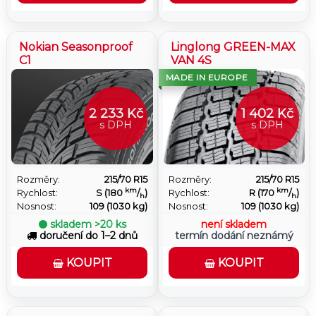
použití pro efektivní celoroční provoz.
Nokian Seasonproof
Linglong GREEN-MAX
C1
VAN 4S
MADE IN EUROPE
2 233 Kč
1 402 Kč
s DPH
s DPH
Rozměry:
215/70 R15
Rozměry:
215/70 R15
km
km
Rychlost:
S (180
/
)
Rychlost:
R (170
/
)
h
h
Nosnost:
109 (1030 kg)
Nosnost:
109 (1030 kg)
skladem
>20 ks
není skladem
doručení do 1–2 dnů
termín dodání neznámý
KOUPIT
KOUPIT