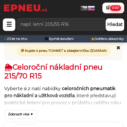
🛒
0 Kč
☰
Hledat
✓
🚚
★
23 let na trhu
Rychlé doručení
Ověřeno zákazníky
✖
🎁
Kupte 4 pneu TOMKET a získejte tričko ZDARMA!
🌦︎Celoroční nákladní pneu
215/70 R15
Vyberte si z naší nabídky
celoročních pneumatik
pro nákladní a užitková vozidla
, které představují
praktické řešení pro provoz v průběhu celého roku
bez nutnosti sezónního přezouvání. Celoroční
Zobrazit více ▼
nákladní pneu jsou navrženy tak, aby poskytovaly
vyvážené jízdní vlastnosti v různých povětrnostních