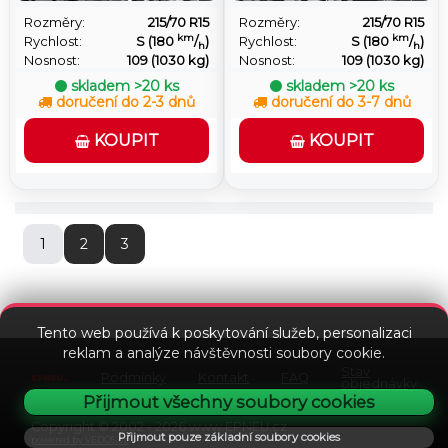
Rozměry:
215/70 R15
Rozměry:
215/70 R15
km
km
Rychlost:
S (180
/
)
Rychlost:
S (180
/
)
h
h
Nosnost:
109 (1030 kg)
Nosnost:
109 (1030 kg)
skladem
>20 ks
skladem
>20 ks
doručení do 2-3 dnů
doručení do 3-7 dnů
KOUPIT
KOUPIT
1
2
3
Tento web používá k poskytování služeb, personalizaci
reklam a analýze návštěvnosti soubory cookie.
Stav
Podmínky
Kontakt
FAQ
objednávky
Přijmout všechny soubory cookies
Copyright © 2002 - 2026 www.EPNEU.cz
Přijmout pouze základní soubory cookies
powered by VEDOS.cz