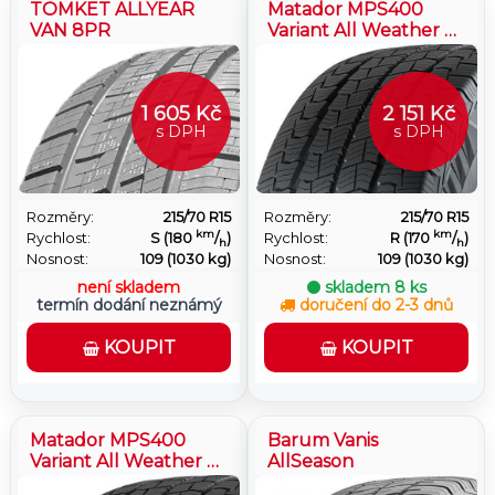
TOMKET ALLYEAR
Matador MPS400
VAN 8PR
Variant All Weather 2
8PR
1 605 Kč
2 151 Kč
s DPH
s DPH
Rozměry:
215/70 R15
Rozměry:
215/70 R15
km
km
Rychlost:
S (180
/
)
Rychlost:
R (170
/
)
h
h
Nosnost:
109 (1030 kg)
Nosnost:
109 (1030 kg)
není skladem
skladem
8 ks
termín dodání neznámý
doručení do 2-3 dnů
KOUPIT
KOUPIT
Matador MPS400
Barum Vanis
Variant All Weather 2
AllSeason
8PR