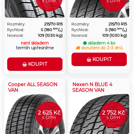
s DPH
s DPH
Rozměry:
215/70 R15
Rozměry:
215/70 R15
km
km
Rychlost:
S (180
/
)
Rychlost:
S (180
/
)
h
h
Nosnost:
109 (1030 kg)
Nosnost:
109 (1030 kg)
není skladem
skladem
4 ks
termín upřesníme
doručení do 2-3 dnů
KOUPIT
KOUPIT
Cooper ALL SEASON
Nexen N BLUE 4
VAN
SEASON VAN
2 625 Kč
2 752 Kč
s DPH
s DPH