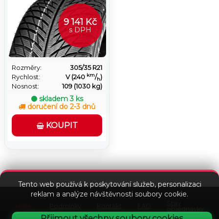
9 141 Kč
s DPH
Rozměry:
305/35 R21
km
Rychlost:
V (240
/
)
h
Nosnost:
109 (1030 kg)
skladem
3 ks
doručení do 2-3 dnů
KOUPIT
Tento web používá k poskytování služeb, personalizaci
reklam a analýze návštěvnosti soubory cookie.
Stav
Podmínky
Kontakt
FAQ
objednávky
Přijmout všechny soubory cookies