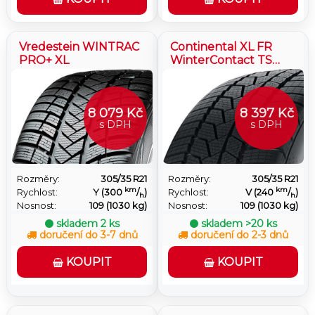
parametry, dostupnost a doporučené použití pro
jistý zimní provoz.
Vredestein WINTRAC
Continental XL FR
PRO+ XL
WinterContact TS
860 S N0
8 079 Kč
8 397 Kč
s DPH
s DPH
Rozměry:
305/35 R21
Rozměry:
305/35 R21
km
km
Rychlost:
Y (300
/
)
Rychlost:
V (240
/
)
h
h
Nosnost:
109 (1030 kg)
Nosnost:
109 (1030 kg)
skladem
2 ks
skladem
>20 ks
doručení do 3-7 dnů
doručení do 2-3 dnů
KOUPIT
KOUPIT