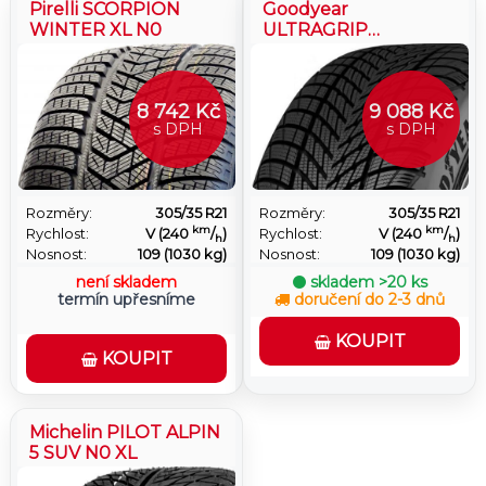
Pirelli SCORPION
Goodyear
WINTER XL N0
ULTRAGRIP
PERFORMANCE 3 XL
FP
8 742 Kč
9 088 Kč
s DPH
s DPH
Rozměry:
305/35 R21
Rozměry:
305/35 R21
km
km
Rychlost:
V (240
/
)
Rychlost:
V (240
/
)
h
h
Nosnost:
109 (1030 kg)
Nosnost:
109 (1030 kg)
není skladem
skladem
>20 ks
termín upřesníme
doručení do 2-3 dnů
KOUPIT
KOUPIT
Michelin PILOT ALPIN
5 SUV N0 XL