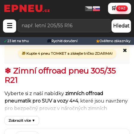
🛒
0 Kč
☰
Hledat
✓
🚚
★
23 let na trhu
Rychlé doručení
Ověřeno zákazníky
✖
🎁
Kupte 4 pneu TOMKET a získejte tričko ZDARMA!
❄ Zimní offroad pneu 305/35
R21
Vyberte si z naší nabídky
zimních offroad
pneumatik pro SUV a vozy 4×4
, které jsou navrženy
pro bezpečný provoz v náročných zimních
podmínkách. Zimní offroad pneu poskytují
Zobrazit více ▼
spolehlivý záběr na sněhu, ledu i mokré vozovce
a
zároveň vysokou odolnost při jízdě v terénu, na