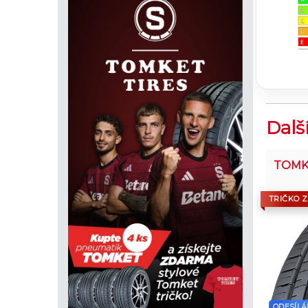
Dalš
TOMK
TRIČKO 
ODESÍLÁ