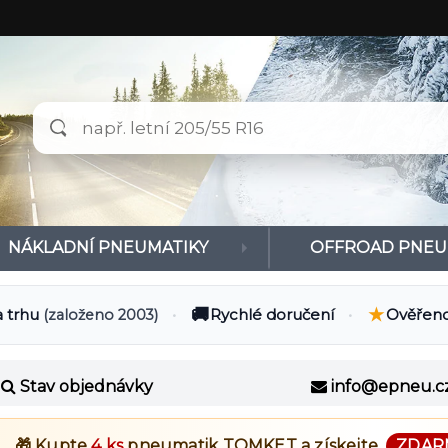
NÁKLADNÍ PNEUMATIKY
OFFROAD PNEU
🚚
★
a trhu
•
Rychlé doručení
•
Ověřeno
(založeno 2003)
Stav objednávky
info@epneu.c
🎁 Kupte
4 ks
pneumatik
TOMKET
a získejte
ZDAR