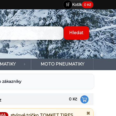
🛒
Košík
0 Kč
MATIKY
MOTO PNEUMATIKY
 zákazníky
0 Kč
z
✖
MA
stylové tričko
TOMKET TIRES
.