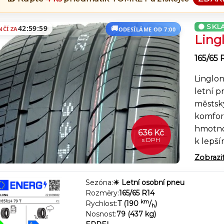
SKL
42:59:58
NČÍ ZA
ODESÍLÁME OD 7:00
Ling
165/65 
Linglo
letní 
městsk
komfor
hmotnos
636 Kč
s DPH
k lepš
spotřeb
Zobrazi
pro ryc
mokru 
Sezóna:
☀ Letní osobní pneu
Rovnom
Rozměry:
165/65 R14
km
Rychlost:
T (190
/
)
běžném
h
Nosnost:
79 (437 kg)
komuni