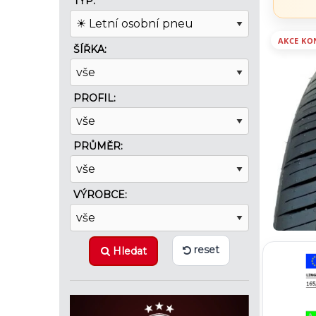
TYP:
AKCE KO
ŠÍŘKA:
PROFIL:
PRŮMĚR:
VÝROBCE:
reset
Hledat