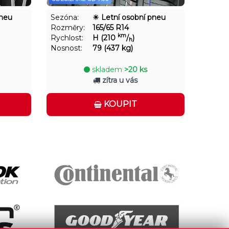
pneu
Sezóna:
☀ Letní osobní pneu
Rozměry:
165/65 R14
km
Rychlost:
H (210
/
)
h
Nosnost:
79 (437 kg)
skladem
>20 ks
zítra u vás
KOUPIT