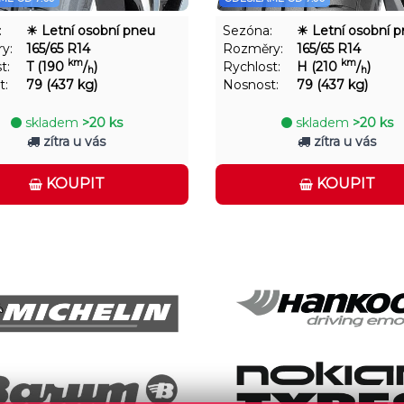
:
☀ Letní osobní pneu
Sezóna:
☀ Letní osobní 
y:
165/65 R14
Rozměry:
165/65 R14
km
km
t:
T (190
/
)
Rychlost:
H (210
/
)
h
h
t:
79 (437 kg)
Nosnost:
79 (437 kg)
skladem
>20 ks
skladem
>20 ks
zítra u vás
zítra u vás
KOUPIT
KOUPIT