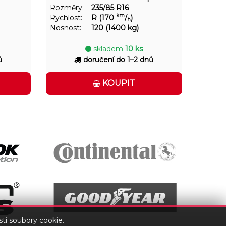
Rozměry:
235/85 R16
km
Rychlost:
R (170
/
)
h
Nosnost:
120 (1400 kg)
skladem
10 ks
ů
doručení do 1–2 dnů
KOUPIT
ti soubory cookie.