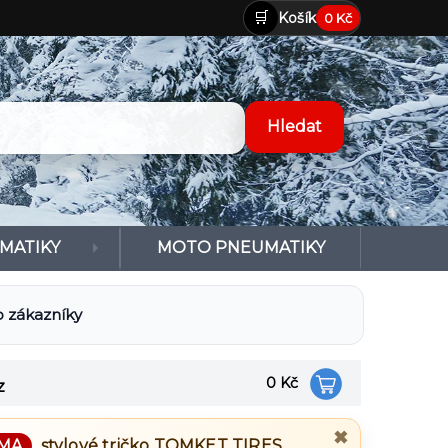
🛒
Košík
0 Kč
MATIKY
MOTO PNEUMATIKY
 zákazníky
0 Kč
z
✖
MA
stylové tričko
TOMKET TIRES
.