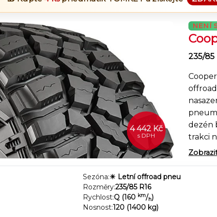
NENÍ 
Coop
235/85
Cooper
offroa
nasazen
pneumat
dezén 
4 442 Kč
s DPH
trakci
bloky p
Zobrazi
při prů
drážky
Sezóna:
☀ Letní offroad pneu
bahnitý
Rozměry:
235/85 R16
km
Rychlost:
Q (160
/
)
terénu
h
Nosnost:
120 (1400 kg)