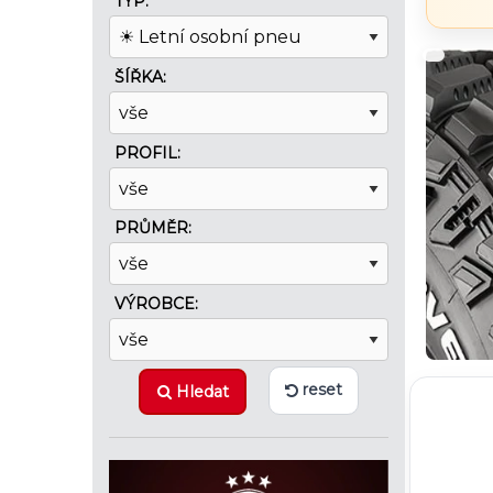
TYP:
ŠÍŘKA:
PROFIL:
PRŮMĚR:
VÝROBCE:
reset
Hledat