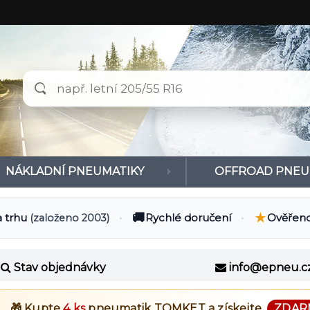
NÁKLADNÍ PNEUMATIKY
OFFROAD PNEU
🚚
★
a trhu
•
Rychlé doručení
•
Ověřeno
(založeno 2003)
Stav objednávky
info@epneu.c
🎁 Kupte
4 ks
pneumatik
TOMKET
a získejte
ZDAR