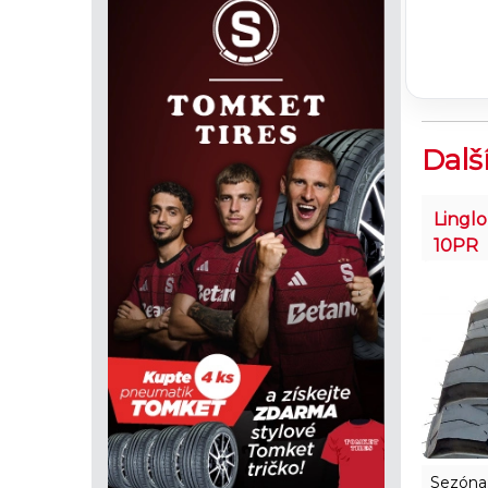
Dalš
Ling
10PR
Sezóna