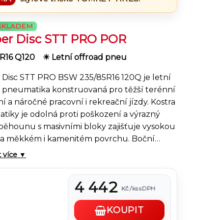
SKLADEM
er Disc STT PRO POR
 R16 Q120
☀ Letní offroad pneu
 Disc STT PRO BSW 235/85R16 120Q je letní
d pneumatika konstruovaná pro těžší terénní
í a náročné pracovní i rekreační jízdy. Kostra
iky je odolná proti poškození a výrazný
běhounu s masivními bloky zajišťuje vysokou
 na měkkém i kamenitém povrchu. Boční
oskytují přidanou ochranu a lepší stabilitu
t více ▼
jezdu nerovností.
Masivní bloky a hluboké
pomáhají udržet průchozí schopnost v
4 442
ch úsecích a zlepšují brzdné vlastnosti v
Kč / ks s DPH
.
KOUPIT