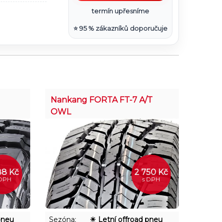
vá směs je navržena tak, aby snesla vysoké
termín upřesníme
ení při náročném používání, čímž se zvyšuje
⭐ 95 % zákazníků doporučuje
trový výkon v offroad podmínkách.
ika nabízí spolehlivý přenos tažné síly,
rakční schopnosti a přijatelný jízdní komfort i
dě po zpevněných cestách.
Nankang FORTA FT-7 A/T
OWL
88 Kč
2 750 Kč
 DPH
s DPH
pneu
Sezóna:
☀ Letní offroad pneu