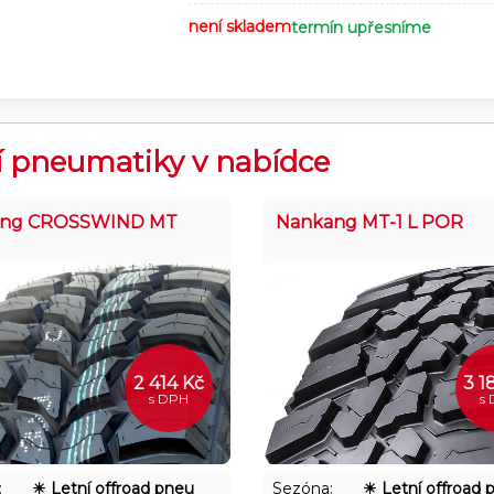
Běhouno
není skladem
termín upřesníme
opotřeb
kilome
Pneumat
dobré t
při jíz
í pneumatiky v nabídce
long CROSSWIND MT
Nankang MT-1 L POR
2 414 Kč
3 1
s DPH
s
:
☀ Letní offroad pneu
Sezóna:
☀ Letní offroad 