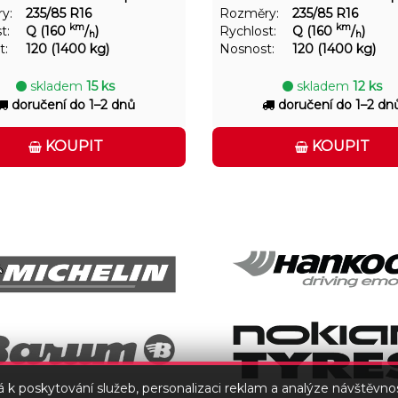
y:
235/85 R16
Rozměry:
235/85 R16
km
km
t:
Q (160
/
)
Rychlost:
Q (160
/
)
h
h
t:
120 (1400 kg)
Nosnost:
120 (1400 kg)
skladem
15 ks
skladem
12 ks
doručení do 1–2 dnů
doručení do 1–2 dn
KOUPIT
KOUPIT
 k poskytování služeb, personalizaci reklam a analýze návštěvnos