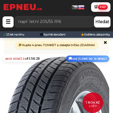
🛒
0 Kč
☰
Hledat
✓
🚚
★
23 let na trhu
Rychlé doručení
Ověřeno zákazníky
✖
🎁
Kupte 4 pneu TOMKET a získejte tričko ZDARMA!
41:56:28
AKCE KONČÍ ZA
ODESÍLÁME DO 10 MINUT
1 804 Kč
s DPH