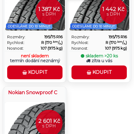
1 387 Kč
1 442 Kč
s DPH
s DPH
ODESÍLÁME DO 10 MINUT
ODESÍLÁME DO 10 MINUT
Rozměry:
195/75 R16
Rozměry:
195/75 R16
km
km
Rychlost:
R (170
/
)
Rychlost:
R (170
/
)
h
h
Nosnost:
107 (975 kg)
Nosnost:
107 (975 kg)
není skladem
skladem
>20 ks
termín dodání neznámý
zítra u vás
KOUPIT
KOUPIT
Nokian Snowproof C
2 601 Kč
s DPH