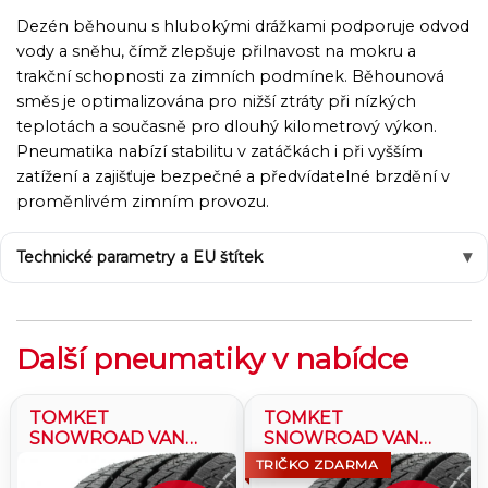
Dezén běhounu s hlubokými drážkami podporuje odvod
vody a sněhu, čímž zlepšuje přilnavost na mokru a
trakční schopnosti za zimních podmínek. Běhounová
směs je optimalizována pro nižší ztráty při nízkých
teplotách a současně pro dlouhý kilometrový výkon.
Pneumatika nabízí stabilitu v zatáčkách i při vyšším
zatížení a zajišťuje bezpečné a předvídatelné brzdění v
proměnlivém zimním provozu.
Technické parametry a EU štítek
Další pneumatiky v nabídce
TOMKET
TOMKET
SNOWROAD VAN
SNOWROAD VAN
8PR
8PR
TRIČKO ZDARMA