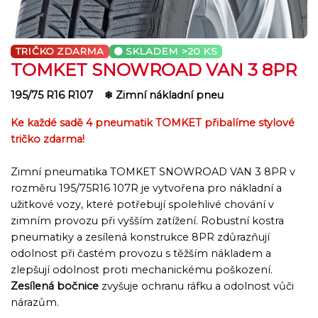
TRIČKO ZDARMA
SKLADEM
>20 KS
TOMKET SNOWROAD VAN 3 8PR
195/75 R16 R107
❄ Zimní nákladní pneu
Ke každé sadě 4 pneumatik TOMKET přibalíme stylové
tričko zdarma!
Zimní pneumatika TOMKET SNOWROAD VAN 3 8PR v
rozměru 195/75R16 107R je vytvořena pro nákladní a
užitkové vozy, které potřebují spolehlivé chování v
zimním provozu při vyšším zatížení. Robustní kostra
pneumatiky a zesílená konstrukce 8PR zdůrazňují
odolnost při častém provozu s těžším nákladem a
zlepšují odolnost proti mechanickému poškození.
Zesílená bočnice
zvyšuje ochranu ráfku a odolnost vůči
nárazům.