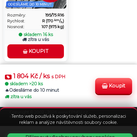
ODESÍLÁME DO 10 MINUT
Rozměry:
195/75 R16
km
Rychlost:
R (170
/
)
h
Nosnost:
107 (975 kg)
skladem
16 ks
zítra u vás
KOUPIT
1 804 Kč / ks
s DPH
skladem
>20 ks
Koupit
Odesíláme do 10 minut
Stav
zítra u vás
Podmínky
Kontakt
FAQ
objednávky
Copyright © 2002 - 2026 www.EPNEU.cz
Tento web používá k poskytování služeb, personalizaci
powered by VEDOS.cz
reklam a analýze návštěvnosti soubory cookie.