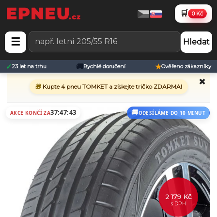
🛒
0 Kč
☰
Hledat
✓
🚚
★
23 let na trhu
Rychlé doručení
Ověřeno zákazníky
✖
🎁
Kupte 4 pneu TOMKET a získejte tričko ZDARMA!
37:47:43
AKCE KONČÍ ZA
ODESÍLÁME DO 10 MINUT
2 179 Kč
s DPH