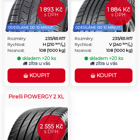
1 893 Kč
1 884 Kč
s DPH
s DPH
ODESÍLÁME DO 10 MINUT
ODESÍLÁME DO 10 MINUT
Rozměry:
235/65 R17
Rozměry:
235/65 R17
km
km
Rychlost:
H (210
/
)
Rychlost:
V (240
/
)
h
h
Nosnost:
108 (1000 kg)
Nosnost:
108 (1000 kg)
skladem
>20 ks
skladem
>20 ks
zítra u vás
zítra u vás
KOUPIT
KOUPIT
Pirelli POWERGY 2 XL
2 555 Kč
s DPH