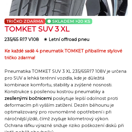
TRIČKO ZDARMA
SKLADEM
>20 KS
TOMKET SUV 3 XL
235/65 R17 V108
☀ Letní offroad pneu
Ke každé sadě 4 pneumatik TOMKET přibalíme stylové
tričko zdarma!
Pneumatika TOMKET SUV 3 XL 235/65R17 108V je určena
pro SUV a lehká terénní vozidla, kde je důležitá
kombinace komfortu, stability a zvýšené nosnosti.
Konstrukce s posílenou kostrou pneumatiky a
zesílenými bočnicemi
poskytuje lepší odolnost proti
deformacím při vyšším zatížení. Dezén běhounu je
optimalizovaný pro rovnoměrné opotřebení i při
náročnější jízdě, čímž zvyšuje kilometrový výkon.
Ochrana ráfku výrazně snižuje riziko poškození disků při