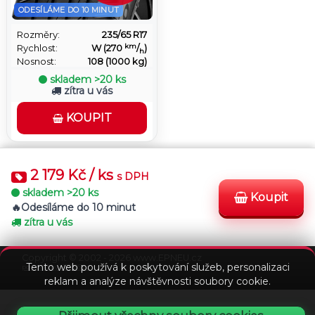
ODESÍLÁME DO 10 MINUT
Rozměry:
235/65 R17
km
Rychlost:
W (270
/
)
h
Nosnost:
108 (1000 kg)
skladem
>20 ks
zítra u vás
KOUPIT
2 179 Kč / ks
s DPH
skladem
>20 ks
Koupit
Odesíláme do 10 minut
Stav
zítra u vás
Podmínky
Kontakt
FAQ
objednávky
Copyright © 2002 - 2026 www.EPNEU.cz
Tento web používá k poskytování služeb, personalizaci
powered by VEDOS.cz
reklam a analýze návštěvnosti soubory cookie.