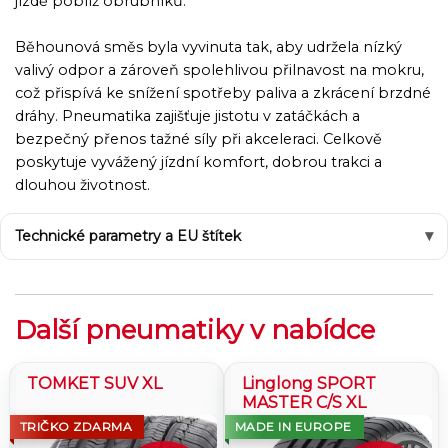
jízdě poblíž obrubníků.
Běhounová směs byla vyvinuta tak, aby udržela nízký
valivý odpor a zároveň spolehlivou přilnavost na mokru,
což přispívá ke snížení spotřeby paliva a zkrácení brzdné
dráhy. Pneumatika zajišťuje jistotu v zatáčkách a
bezpečný přenos tažné síly při akceleraci. Celkově
poskytuje vyvážený jízdní komfort, dobrou trakci a
dlouhou životnost.
Technické parametry a EU štítek
Další pneumatiky v nabídce
TOMKET SUV XL
Linglong SPORT
MASTER C/S XL
TRIČKO ZDARMA
MADE IN EUROPE