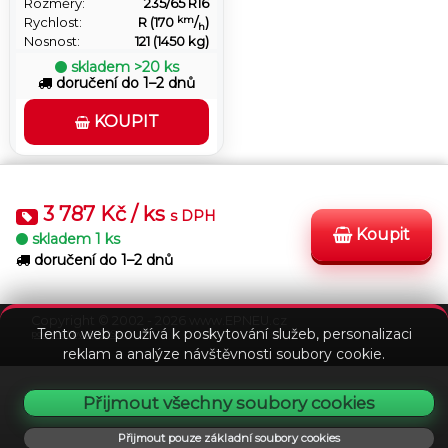
Rozměry:
235/65 R16
km
Rychlost:
R (170
/
)
h
Nosnost:
121 (1450 kg)
skladem
>20 ks
doručení do 1–2 dnů
KOUPIT
3 787 Kč / ks
s DPH
Koupit
skladem
1 ks
doručení do 1–2 dnů
Stav
Podmínky
Kontakt
FAQ
objednávky
Copyright © 2002 - 2026 www.EPNEU.cz
Tento web používá k poskytování služeb, personalizaci
powered by VEDOS.cz
reklam a analýze návštěvnosti soubory cookie.
Přijmout všechny soubory cookies
Přijmout pouze základní soubory cookies