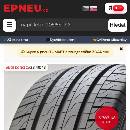
🛒
0 Kč
☰
Hledat
✓
🚚
★
23 let na trhu
Rychlé doručení
Ověřeno zákazníky
✖
🎁
Kupte 4 pneu TOMKET a získejte tričko ZDARMA!
33:40:48
AKCE KONČÍ ZA
3 787 Kč
s DPH