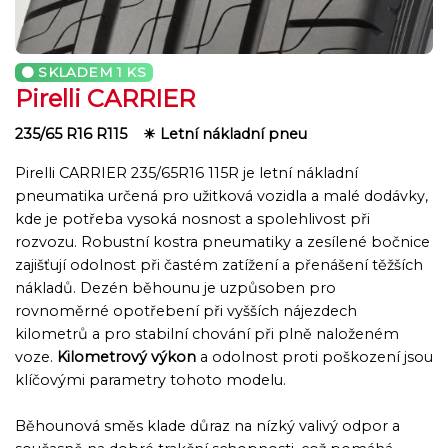
SKLADEM
1 KS
Pirelli CARRIER
235/65 R16 R115
☀ Letní nákladní pneu
Pirelli CARRIER 235/65R16 115R je letní nákladní
pneumatika určená pro užitková vozidla a malé dodávky,
kde je potřeba vysoká nosnost a spolehlivost při
rozvozu. Robustní kostra pneumatiky a zesílené bočnice
zajišťují odolnost při častém zatížení a přenášení těžších
nákladů. Dezén běhounu je uzpůsoben pro
rovnoměrné opotřebení při vyšších nájezdech
kilometrů a pro stabilní chování při plně naloženém
voze.
Kilometrový výkon
a odolnost proti poškození jsou
klíčovými parametry tohoto modelu.
Běhounová směs klade důraz na nízký valivý odpor a