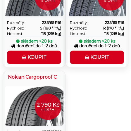
s DPH
s DPH
Rozměry:
235/65 R16
Rozměry:
235/65 R16
km
km
Rychlost:
S (180
/
)
Rychlost:
R (170
/
)
h
h
Nosnost:
115 (1215 kg)
Nosnost:
115 (1215 kg)
skladem
>20 ks
skladem
>20 ks
doručení do 1–2 dnů
doručení do 1–2 dnů
KOUPIT
KOUPIT
Nokian Cargoproof C
2 790 Kč
s DPH