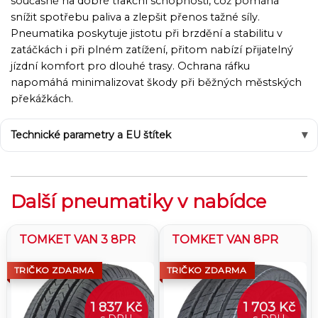
současně na dobré trakční schopnosti, což pomáhá
snížit spotřebu paliva a zlepšit přenos tažné síly.
Pneumatika poskytuje jistotu při brzdění a stabilitu v
zatáčkách i při plném zatížení, přitom nabízí přijatelný
jízdní komfort pro dlouhé trasy. Ochrana ráfku
napomáhá minimalizovat škody při běžných městských
překážkách.
Technické parametry a EU štítek
Další pneumatiky v nabídce
TOMKET VAN 3 8PR
TOMKET VAN 8PR
TRIČKO ZDARMA
TRIČKO ZDARMA
1 837 Kč
1 703 Kč