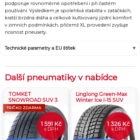
podporuje rovnoměrné opotřebení i při častém
používání. Výsledkem je spolehlivá stabilita v zatáčkách,
kratší brzdná dráha a celkově kultivovaný jízdní komfort
v zimních podmínkách, přičemž XL provedení zvyšuje
nosnost pneusety.
Technické parametry a EU štítek
Další pneumatiky v nabídce
TOMKET
Linglong Green-Max
SNOWROAD SUV 3
Winter Ice I-15 SUV
TRIČKO ZDARMA
1 591 Kč
1 326 Kč
s DPH
s DPH