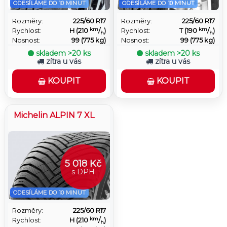
ODESÍLÁME DO 10 MINUT
ODESÍLÁME DO 10 MINUT
Rozměry:
225/60 R17
Rozměry:
225/60 R17
km
km
Rychlost:
H (210
/
)
Rychlost:
T (190
/
)
h
h
Nosnost:
99 (775 kg)
Nosnost:
99 (775 kg)
skladem
>20 ks
skladem
>20 ks
zítra u vás
zítra u vás
KOUPIT
KOUPIT
Michelin ALPIN 7 XL
5 018 Kč
s DPH
ODESÍLÁME DO 10 MINUT
Rozměry:
225/60 R17
km
Rychlost:
H (210
/
)
h