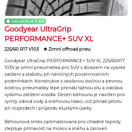
SKLADEM
3 KS
Goodyear UltraGrip
PERFORMANCE+ SUV XL
225/60 R17 V103
❄ Zimní offroad pneu
Goodyear UltraGrip PERFORMANCE+ SUV XL 225/60R17
103V je zimní pneumatika pro SUV s důrazem na vysoké
zatížení a stabilitu při náročných povětrnostních
podmínkách. Konstrukce s
zesílenou bočnicí
a pevnou
kostrou pneumatiky lépe přenáší tažnou sílu a odolává
vyššímu zatížení vozidla. Dezén běhounu je navržen pro
rychlý odvod vody a sněhovou trakci, což přináší jistotu
při rozjezdech i průjezdu kluzkými úseky.
Běhounová směs optimalizovaná pro chladné teploty
zlepšuje přilnavost na mokru a sněhu a zároveň