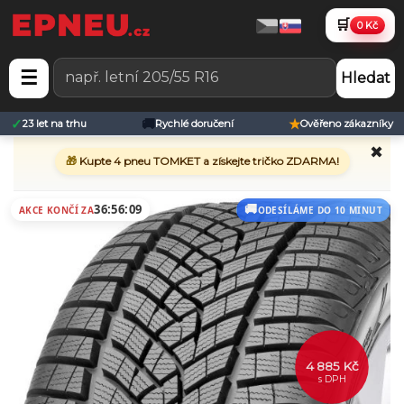
🛒
0 Kč
☰
Hledat
✓
🚚
★
23 let na trhu
Rychlé doručení
Ověřeno zákazníky
✖
🎁
Kupte 4 pneu TOMKET a získejte tričko ZDARMA!
36:56:09
AKCE KONČÍ ZA
ODESÍLÁME DO 10 MINUT
4 885 Kč
s DPH