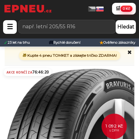
🛒
0 Kč
☰
Hledat
✓
🚚
★
23 let na trhu
Rychlé doručení
Ověřeno zákazníky
✖
🎁
Kupte 4 pneu TOMKET a získejte tričko ZDARMA!
76:46:20
AKCE KONČÍ ZA
1 092 Kč
s DPH