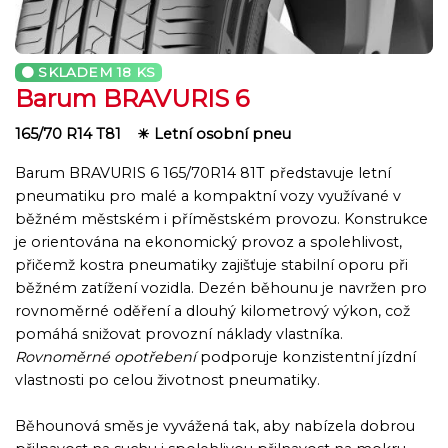
SKLADEM
18 KS
Barum BRAVURIS 6
165/70 R14 T81
☀ Letní osobní pneu
Barum BRAVURIS 6 165/70R14 81T představuje letní
pneumatiku pro malé a kompaktní vozy využívané v
běžném městském i příměstském provozu. Konstrukce
je orientována na ekonomický provoz a spolehlivost,
přičemž kostra pneumatiky zajišťuje stabilní oporu při
běžném zatížení vozidla. Dezén běhounu je navržen pro
rovnoměrné oděření a dlouhý kilometrový výkon, což
pomáhá snižovat provozní náklady vlastníka.
Rovnoměrné opotřebení
podporuje konzistentní jízdní
vlastnosti po celou životnost pneumatiky.
Běhounová směs je vyvážená tak, aby nabízela dobrou