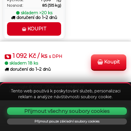
h
Nosnost:
85 (515 kg)
skladem
>20 ks
doručení do 1–2 dnů
KOUPIT
1 092 Kč / ks
s DPH
Koupit
skladem
18 ks
doručení do 1–2 dnů
Stav
Podmínky
Kontakt
FAQ
objednávky
Copyright © 2002 - 2026 www.EPNEU.cz
Tento web používá k poskytování služeb, personalizaci
powered by VEDOS.cz
reklam a analýze návštěvnosti soubory cookie.
Přijmout všechny soubory cookies
Přijmout pouze základní soubory cookies