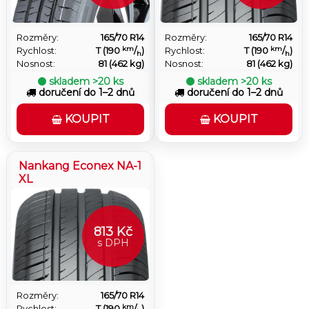
Rozměry:
165/70 R14
Rozměry:
165/70 R14
km
km
Rychlost:
T (190
/
)
Rychlost:
T (190
/
)
h
h
Nosnost:
81 (462 kg)
Nosnost:
81 (462 kg)
skladem
>20 ks
skladem
>20 ks
doručení do 1–2 dnů
doručení do 1–2 dnů
KOUPIT
KOUPIT
Nankang Econex NA-1
XL
813 Kč
s DPH
Rozměry:
165/70 R14
km
Rychlost:
T (190
/
)