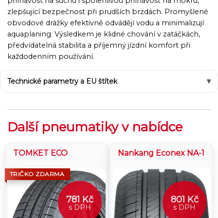
přilnavost na suchu i spolehlivou přilnavost na mokru,
zlepšující bezpečnost při prudších brzdách. Promyšlené
obvodové drážky efektivně odvádějí vodu a minimalizují
aquaplaning. Výsledkem je klidné chování v zatáčkách,
předvídatelná stabilita a příjemný jízdní komfort při
každodenním používání.
Technické parametry a EU štítek
Další pneumatiky v nabídce
TOMKET ECO
Nankang Econex NA-1
TRIČKO ZDARMA
781 Kč
801 Kč
s DPH
s DPH