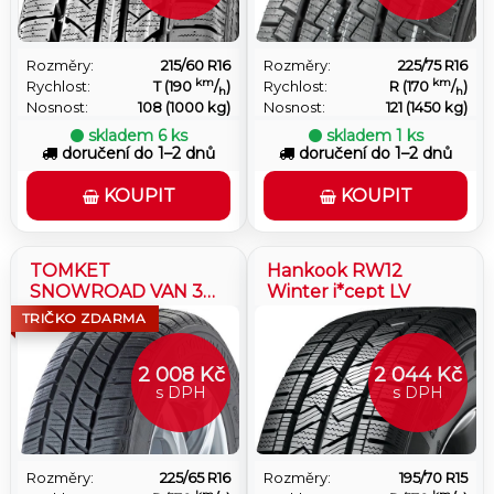
Rozměry:
215/60 R16
Rozměry:
225/75 R16
km
km
Rychlost:
T (190
/
)
Rychlost:
R (170
/
)
h
h
Nosnost:
108 (1000 kg)
Nosnost:
121 (1450 kg)
skladem
6 ks
skladem
1 ks
doručení do 1–2 dnů
doručení do 1–2 dnů
KOUPIT
KOUPIT
TOMKET
Hankook RW12
SNOWROAD VAN 3
Winter i*cept LV
8PR
TRIČKO ZDARMA
2 008 Kč
2 044 Kč
s DPH
s DPH
Rozměry:
225/65 R16
Rozměry:
195/70 R15