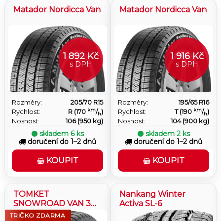
Matador Nordicca Van
Matador Nordicca Van
1 892 Kč
1 916 Kč
s DPH
s DPH
Rozměry:
205/70 R15
Rozměry:
195/65 R16
km
km
Rychlost:
R (170
/
)
Rychlost:
T (190
/
)
h
h
Nosnost:
106 (950 kg)
Nosnost:
104 (900 kg)
skladem
6 ks
skladem
2 ks
doručení do 1–2 dnů
doručení do 1–2 dnů
KOUPIT
KOUPIT
TOMKET
Nankang Winter
SNOWROAD VAN 3
Activa SL-6
8PR
TRIČKO ZDARMA