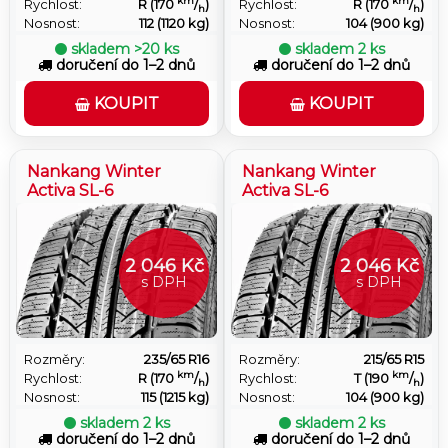
km
km
Rychlost:
R (170
/
)
Rychlost:
R (170
/
)
h
h
Nosnost:
112 (1120 kg)
Nosnost:
104 (900 kg)
skladem
>20 ks
skladem
2 ks
doručení do 1–2 dnů
doručení do 1–2 dnů
KOUPIT
KOUPIT
Nankang Winter
Nankang Winter
Activa SL-6
Activa SL-6
2 046 Kč
2 046 Kč
s DPH
s DPH
Rozměry:
235/65 R16
Rozměry:
215/65 R15
km
km
Rychlost:
R (170
/
)
Rychlost:
T (190
/
)
h
h
Nosnost:
115 (1215 kg)
Nosnost:
104 (900 kg)
skladem
2 ks
skladem
2 ks
doručení do 1–2 dnů
doručení do 1–2 dnů