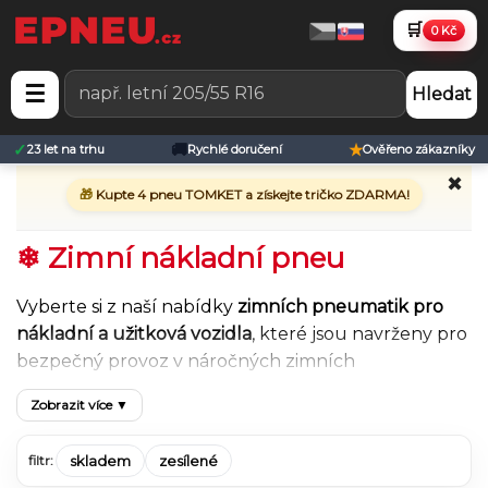
🛒
0 Kč
☰
Hledat
✓
🚚
★
23 let na trhu
Rychlé doručení
Ověřeno zákazníky
✖
🎁
Kupte 4 pneu TOMKET a získejte tričko ZDARMA!
❄ Zimní nákladní pneu
Vyberte si z naší nabídky
zimních pneumatik pro
nákladní a užitková vozidla
, které jsou navrženy pro
bezpečný provoz v náročných zimních
podmínkách. Zimní nákladní pneu poskytují
Zobrazit více ▼
spolehlivý záběr na sněhu a ledu
, stabilitu při
vysokém zatížení a jistotu ovladatelnosti i při
skladem
zesílené
filtr:
nízkých teplotách.