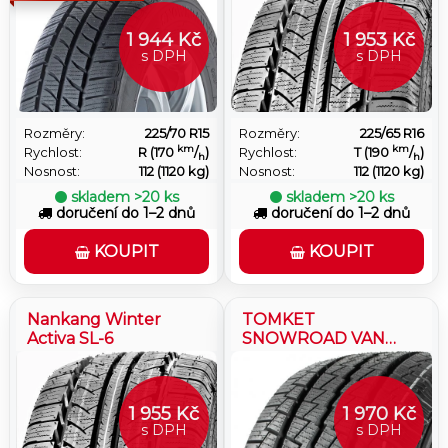
1 944 Kč
1 953 Kč
s DPH
s DPH
Rozměry:
225/70 R15
Rozměry:
225/65 R16
km
km
Rychlost:
R (170
/
)
Rychlost:
T (190
/
)
h
h
Nosnost:
112 (1120 kg)
Nosnost:
112 (1120 kg)
skladem
>20 ks
skladem
>20 ks
doručení do 1–2 dnů
doručení do 1–2 dnů
KOUPIT
KOUPIT
Nankang Winter
TOMKET
Activa SL-6
SNOWROAD VAN
10PR
1 955 Kč
1 970 Kč
s DPH
s DPH