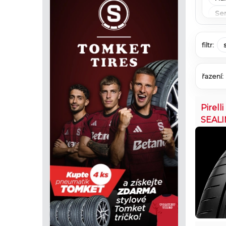
Se
filtr:
řazení:
Pirell
SEALI