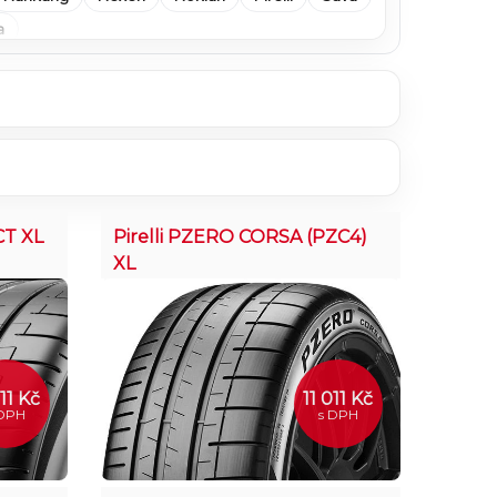
a
CT XL
Pirelli PZERO CORSA (PZC4)
XL
011 Kč
11 011 Kč
 DPH
s DPH