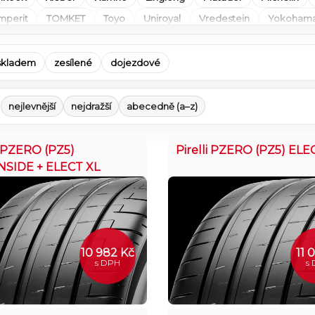
mperit
TOMKET
Toyo
Uniroyal
Vredestein
Yokoham
skladem
zesílené
dojezdové
nejlevnější
nejdražší
abecedně (a–z)
i PZERO (PZ5)
Pirelli PZERO (PZ5) ELE
NSIDE + ELECT XL
10 982 Kč
11 
s DPH
s