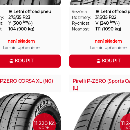
:
☀ Letní offroad pneu
Sezóna:
☀ Letní offroad 
y:
275/35 R23
Rozměry:
315/35 R22
km
km
t:
Y (300
/
)
Rychlost:
V (240
/
)
h
h
t:
104 (900 kg)
Nosnost:
111 (1090 kg)
není skladem
není skladem
termín upřesníme
termín upřesníme
KOUPIT
KOUPIT
li PZERO CORSA XL (N0)
Pirelli P-ZERO (Sports Ca
(L)
11 220 Kč
11 
s DPH
s