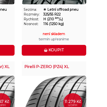
pneu
Sezóna:
☀ Letní offroad pneu
Rozměry:
325/55 R22
km
Rychlost:
H (210
/
)
h
Nosnost:
116 (1250 kg)
není skladem
termín upřesníme
KOUPIT
r) XL
Pirelli P-ZERO (PZ4) XL
247 Kč
11 279 Kč
 DPH
s DPH