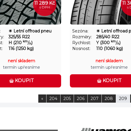
11 289 Kč
11 
s DPH
s
:
☀ Letní offroad pneu
Sezóna:
☀ Letní offroad 
y:
325/55 R22
Rozměry:
285/40 R22
km
km
t:
H (210
/
)
Rychlost:
Y (300
/
)
h
h
t:
116 (1250 kg)
Nosnost:
110 (1060 kg)
není skladem
není skladem
termín upřesníme
termín upřesníme
KOUPIT
KOUPIT
«
204
205
206
207
208
209