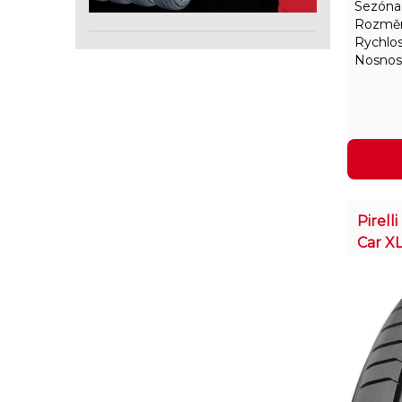
Sezóna
Rozměr
Rychlos
Nosnos
Pirell
Car X