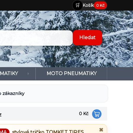
🛒
Košík
0 Kč
MATIKY
MOTO PNEUMATIKY
 zákazníky
0 Kč
z
✖
MA
stylové tričko
TOMKET TIRES
.