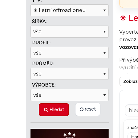
TYP:
☀ Le
ŠÍŘKA:
Vyberte
provoz 
PROFIL:
vozovc
Při výb
PRŮMĚR:
využití
na komf
Zobrazi
odolnos
VÝROBCE:
letním 
Na EPNE
reset
Hledat
prověř
SUV a o
pro let
značk
Ha