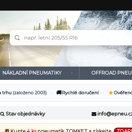
NÁKLADNÍ PNEUMATIKY
OFFROAD PNEU
🚚
★
a trhu
•
Rychlé doručení
•
Ověřeno
(založeno 2003)
Stav objednávky
info@epneu.c
🎁 Kupte
4 ks
pneumatik
TOMKET
a získejte
ZDAR