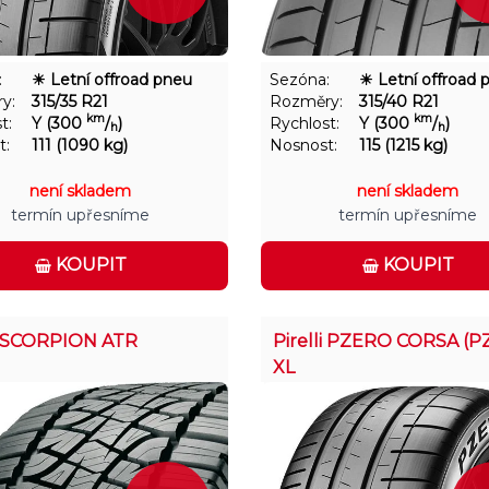
:
☀ Letní offroad pneu
Sezóna:
☀ Letní offroad 
y:
315/35 R21
Rozměry:
315/40 R21
km
km
t:
Y (300
/
)
Rychlost:
Y (300
/
)
h
h
t:
111 (1090 kg)
Nosnost:
115 (1215 kg)
není skladem
není skladem
termín upřesníme
termín upřesníme
KOUPIT
KOUPIT
li SCORPION ATR
Pirelli PZERO CORSA (P
XL