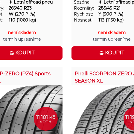
:
☀ Letní offroad pneu
Sezóna:
☀ Letní offroad 
y:
265/40 R23
Rozměry:
285/45 R21
km
km
t:
W (270
/
)
Rychlost:
Y (300
/
)
h
h
t:
110 (1060 kg)
Nosnost:
113 (1150 kg)
není skladem
není skladem
termín upřesníme
termín upřesníme
KOUPIT
KOUPIT
i P-ZERO (PZ4) Sports
Pirelli SCORPION ZERO 
L
SEASON XL
11 101 Kč
11 
s DPH
s