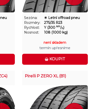
pneu
Sezóna:
☀ Letní offroad pneu
Rozměry:
275/35 R23
km
Rychlost:
Y (300
/
)
h
Nosnost:
108 (1000 kg)
není skladem
termín upřesníme
KOUPIT
ZC4)
Pirelli P ZERO XL (B1)