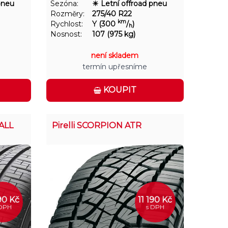
pneu
Sezóna:
☀ Letní offroad pneu
Rozměry:
275/40 R22
km
Rychlost:
Y (300
/
)
h
Nosnost:
107 (975 kg)
není skladem
termín upřesníme
KOUPIT
ALL
Pirelli SCORPION ATR
190 Kč
11 190 Kč
 DPH
s DPH