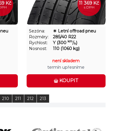
369 Kč
11 369 Kč
 DPH
s DPH
pneu
Sezóna:
☀ Letní offroad pneu
Rozměry:
285/40 R22
km
Rychlost:
Y (300
/
)
h
Nosnost:
110 (1060 kg)
není skladem
termín upřesníme
KOUPIT
210
211
212
213