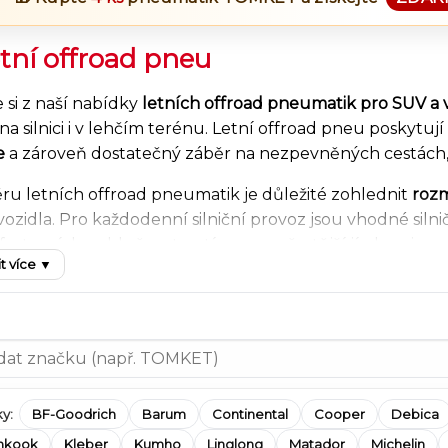
tní offroad pneu
 si z naší nabídky
letních offroad pneumatik pro SUV a 
na silnici i v lehčím terénu. Letní offroad pneu poskytují
e
a zároveň dostatečný záběr na nezpevněných cestách, 
ěru letních offroad pneumatik je důležité zohlednit
roz
 vozidla. Pro každodenní silniční provoz jsou vhodné siln
ort a nízkou hlučnost, zatímco pro častější jízdu mimo as
t více ▼
tí proti poškození. Správná volba pneumatik má zásadní vli
provozu.
U.cz snadno vyfiltrujete
letní offroad pneumatiky pod
ené výrobce jako
BFGoodrich
,
Continental
,
TOMKET
,
Goo
ffroad vozidla. U každé pneumatiky najdete technické 
ní sezónu.
y:
BF-Goodrich
Barum
Continental
Cooper
Debica
nkook
Kleber
Kumho
Linglong
Matador
Michelin