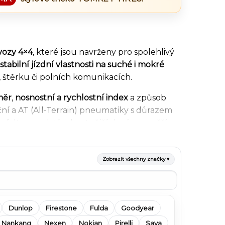
vozy 4×4
, které jsou navrženy pro spolehlivý
stabilní jízdní vlastnosti na suché i mokré
štěrku či polních komunikacích.
měr
,
nosnostní a rychlostní index
a způsob
iční a AT (All-Terrain) pneumatiky s důrazem
falt se vyplatí robustnější dezény s vyšší
v na ovladatelnost, stabilitu i životnost při
Zobrazit všechny značky ▾
le rozměru, značky i ceny
. V nabídce najdete
dyear
,
Hankook
a další značky určené pro
parametry, dostupnost a doporučené použití
Dunlop
Firestone
Fulda
Goodyear
Nankang
Nexen
Nokian
Pirelli
Sava