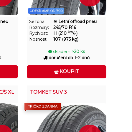
ODESÍLÁME OD 7:00
pneu
Sezóna:
☀ Letní offroad pneu
Rozměry:
245/70 R16
km
Rychlost:
H (210
/
)
h
Nosnost:
107 (975 kg)
skladem
>20 ks
ů
doručení do 1–2 dnů
KOUPIT
C/S XL
TOMKET SUV 3
TRIČKO ZDARMA