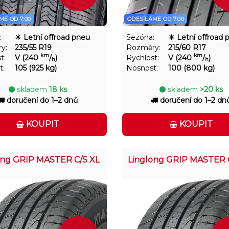
ME OD 7:00
ODESÍLÁME OD 7:00
:
☀ Letní offroad pneu
Sezóna:
☀ Letní offroad 
y:
235/55 R19
Rozměry:
215/60 R17
km
km
t:
V (240
/
)
Rychlost:
V (240
/
)
h
h
t:
105 (925 kg)
Nosnost:
100 (800 kg)
skladem
18 ks
skladem
>20 ks
doručení do 1–2 dnů
doručení do 1–2 dn
KOUPIT
KOUPIT
ong GRIP MASTER C/S XL
Linglong GRIP MASTER 