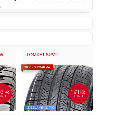
a
OWL
TOMKET SUV
TRIČKO ZDARMA
08 Kč
1 611 Kč
 DPH
s DPH
ODESÍLÁME OD 7:00