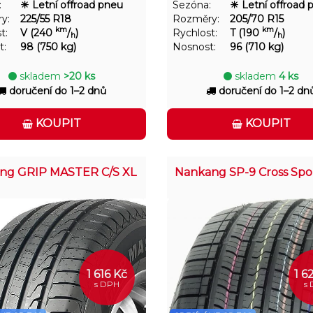
:
☀ Letní offroad pneu
Sezóna:
☀ Letní offroad 
y:
225/55 R18
Rozměry:
205/70 R15
km
km
t:
V (240
/
)
Rychlost:
T (190
/
)
h
h
t:
98 (750 kg)
Nosnost:
96 (710 kg)
skladem
>20 ks
skladem
4 ks
doručení do 1–2 dnů
doručení do 1–2 dn
KOUPIT
KOUPIT
ong GRIP MASTER C/S XL
Nankang SP-9 Cross Spo
1 616 Kč
1 6
s DPH
s