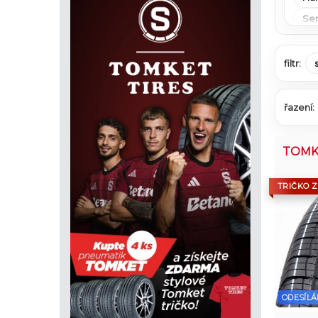
Se
filtr:
řazení:
TOMK
TRIČKO 
ODESÍLÁ