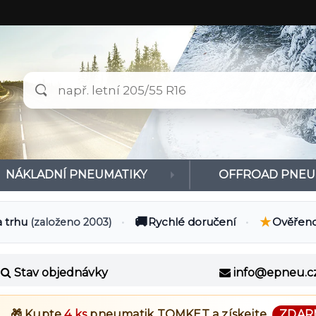
NÁKLADNÍ PNEUMATIKY
OFFROAD PNEU
🚚
★
a trhu
•
Rychlé doručení
•
Ověřeno
(založeno 2003)
Stav objednávky
info@epneu.c
🎁 Kupte
4 ks
pneumatik
TOMKET
a získejte
ZDAR