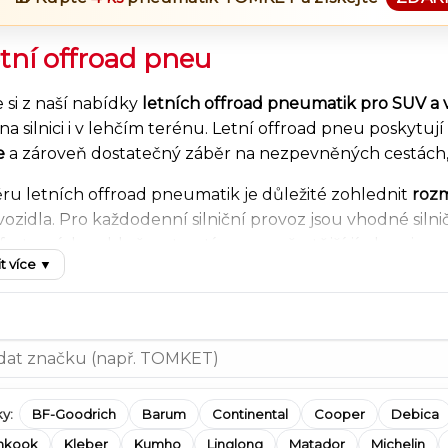
tní offroad pneu
 si z naší nabídky
letních offroad pneumatik pro SUV a 
na silnici i v lehčím terénu. Letní offroad pneu poskytují
e
a zároveň dostatečný záběr na nezpevněných cestách, 
ěru letních offroad pneumatik je důležité zohlednit
roz
 vozidla. Pro každodenní silniční provoz jsou vhodné siln
ort a nízkou hlučnost, zatímco pro častější jízdu mimo as
t více ▼
tí proti poškození. Správná volba pneumatik má zásadní vli
provozu.
U.cz snadno vyfiltrujete
letní offroad pneumatiky pod
ené výrobce jako
BFGoodrich
,
Continental
,
TOMKET
,
Goo
ffroad vozidla. U každé pneumatiky najdete technické 
ní sezónu.
y:
BF-Goodrich
Barum
Continental
Cooper
Debica
nkook
Kleber
Kumho
Linglong
Matador
Michelin