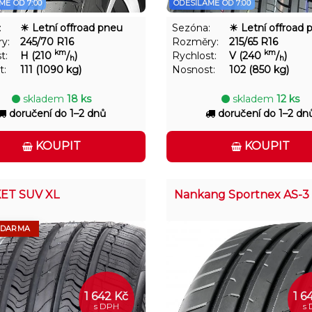
ME OD 7:00
ODESÍLÁME OD 7:00
:
☀ Letní offroad pneu
Sezóna:
☀ Letní offroad 
y:
245/70 R16
Rozměry:
215/65 R16
km
km
t:
H (210
/
)
Rychlost:
V (240
/
)
h
h
t:
111 (1090 kg)
Nosnost:
102 (850 kg)
skladem
18 ks
skladem
12 ks
doručení do 1–2 dnů
doručení do 1–2 dn
KOUPIT
KOUPIT
ET SUV XL
Nankang Sportnex AS-3
ZDARMA
1 642 Kč
1 6
s DPH
s