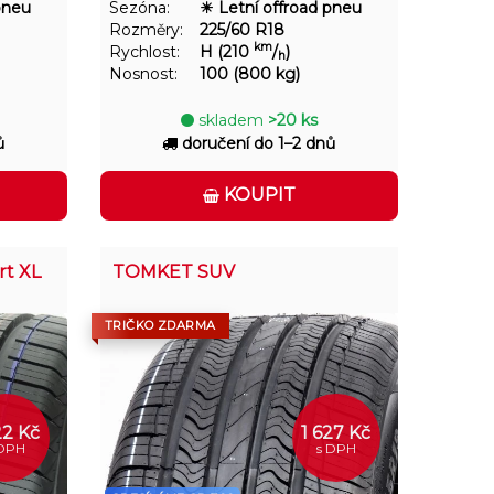
pneu
Sezóna:
☀ Letní offroad pneu
Rozměry:
225/60 R18
km
Rychlost:
H (210
/
)
h
Nosnost:
100 (800 kg)
skladem
>20 ks
ů
doručení do 1–2 dnů
KOUPIT
rt XL
TOMKET SUV
TRIČKO ZDARMA
22 Kč
1 627 Kč
 DPH
s DPH