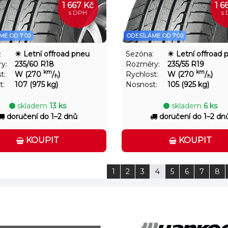
1 667 Kč
1 6
s DPH
s
ME OD 7:00
ODESÍLÁME OD 7:00
:
☀ Letní offroad pneu
Sezóna:
☀ Letní offroad 
y:
235/60 R18
Rozměry:
235/55 R19
km
km
t:
W (270
/
)
Rychlost:
W (270
/
)
h
h
t:
107 (975 kg)
Nosnost:
105 (925 kg)
skladem
13 ks
skladem
6 ks
doručení do 1–2 dnů
doručení do 1–2 dn
KOUPIT
KOUPIT
1
2
3
4
5
6
7
8