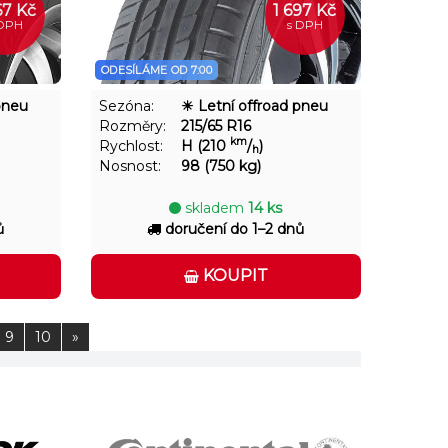
67 Kč
1 697 Kč
 DPH
s DPH
ODESÍLÁME OD 7:00
pneu
Sezóna:
☀ Letní offroad pneu
Rozměry:
215/65 R16
km
Rychlost:
H (210
/
)
h
Nosnost:
98 (750 kg)
skladem
14 ks
ů
doručení do 1–2 dnů
KOUPIT
9
10
»