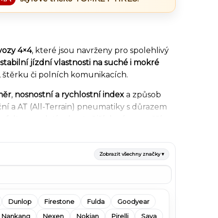
vozy 4×4
, které jsou navrženy pro spolehlivý
stabilní jízdní vlastnosti na suché i mokré
štěrku či polních komunikacích.
měr
,
nosnostní a rychlostní index
a způsob
iční a AT (All-Terrain) pneumatiky s důrazem
falt se vyplatí robustnější dezény s vyšší
v na ovladatelnost, stabilitu i životnost při
Zobrazit všechny značky ▾
le rozměru, značky i ceny
. V nabídce najdete
dyear
,
Hankook
a další značky určené pro
parametry, dostupnost a doporučené použití
Dunlop
Firestone
Fulda
Goodyear
Nankang
Nexen
Nokian
Pirelli
Sava