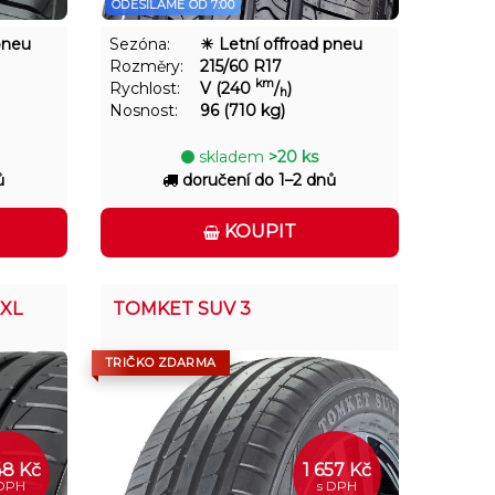
ODESÍLÁME OD 7:00
pneu
Sezóna:
☀ Letní offroad pneu
Rozměry:
215/60 R17
km
Rychlost:
V (240
/
)
h
Nosnost:
96 (710 kg)
skladem
>20 ks
ů
doručení do 1–2 dnů
KOUPIT
 XL
TOMKET SUV 3
TRIČKO ZDARMA
48 Kč
1 657 Kč
 DPH
s DPH