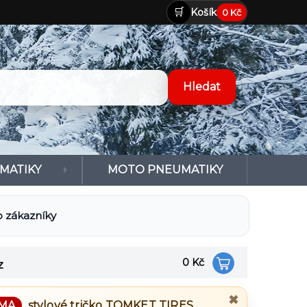
🛒
Košík
0 Kč
MATIKY
MOTO PNEUMATIKY
 zákazníky
0 Kč
z
✖
MA
stylové tričko
TOMKET TIRES
.