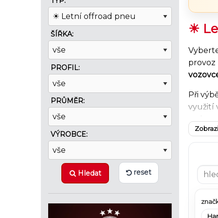
TYP:
☀ Le
ŠÍŘKA:
Vyberte
provoz 
PROFIL:
vozovc
Při výb
PRŮMĚR:
využití
na komf
Zobrazi
odolnos
VÝROBCE:
letním 
Na EPNE
reset
Hledat
prověř
SUV a o
pro let
značk
Ha