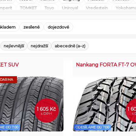
mperit
TOMKET
Toyo
Uniroyal
Vredestein
Yokoham
skladem
zesílené
dojezdové
nejlevnější
nejdražší
abecedně (a–z)
ET SUV
Nankang FORTA FT-7 
ZDARMA
1 605 Kč
1 6
s DPH
s
ME OD 7:00
ODESÍLÁME OD 7:00