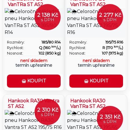
VanTRa ST AS2
VanTRa ST AS2
2 138 Kč
2 277 Kč
s DPH
s DPH
Rozměry:
185/80 R14
Rozměry:
195/75 R16
km
km
Rychlost:
Q (160
/
)
Rychlost:
R (170
/
)
h
h
Nosnost:
102 (850 kg)
Nosnost:
107 (975 kg)
není skladem
není skladem
termín upřesníme
termín upřesníme
KOUPIT
KOUPIT
Hankook RA30 Vantra
Hankook RA30
ST AS2
VanTRa ST AS2
2 310 Kč
s DPH
2 351 Kč
s DPH