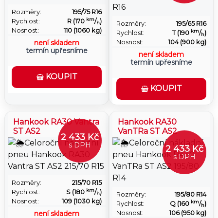
Rozměry:
195/75 R16
km
Rychlost:
R (170
/
)
Rozměry:
195/65 R16
h
Nosnost:
110 (1060 kg)
km
Rychlost:
T (190
/
)
h
Nosnost:
104 (900 kg)
není skladem
termín upřesníme
není skladem
termín upřesníme
KOUPIT
KOUPIT
Hankook RA30 Vantra
Hankook RA30
ST AS2
VanTRa ST AS2
2 433 Kč
s DPH
2 433 Kč
s DPH
Rozměry:
215/70 R15
km
Rychlost:
S (180
/
)
Rozměry:
195/80 R14
h
Nosnost:
109 (1030 kg)
km
Rychlost:
Q (160
/
)
h
Nosnost:
106 (950 kg)
není skladem