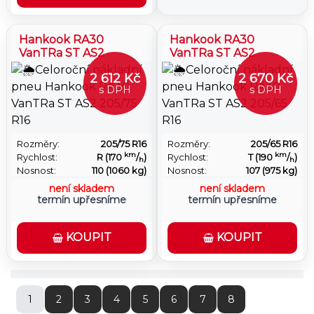
Hankook RA30
Hankook RA30
VanTRa ST AS2
VanTRa ST AS2
2 612 Kč
2 670 Kč
s DPH
s DPH
Rozměry:
205/75 R16
Rozměry:
205/65 R16
km
km
Rychlost:
R (170
/
)
Rychlost:
T (190
/
)
h
h
Nosnost:
110 (1060 kg)
Nosnost:
107 (975 kg)
není skladem
není skladem
termín upřesníme
termín upřesníme
KOUPIT
KOUPIT
1
2
3
4
5
6
7
8