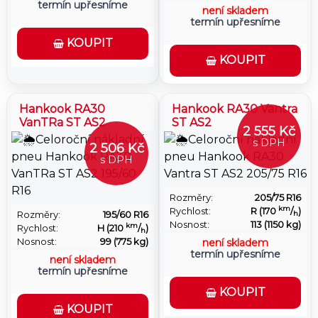
termín upřesníme
není skladem
termín upřesníme
KOUPIT
KOUPIT
Hankook RA30
Hankook RA30 Vantra
VanTRa ST AS2
ST AS2
2 555 Kč
s DPH
2 506 Kč
s DPH
Rozměry:
205/75 R16
km
Rychlost:
R (170
/
)
Rozměry:
195/60 R16
h
Nosnost:
113 (1150 kg)
km
Rychlost:
H (210
/
)
h
Nosnost:
99 (775 kg)
není skladem
termín upřesníme
není skladem
termín upřesníme
KOUPIT
KOUPIT